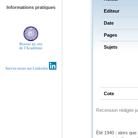
Informations pratiques
Editeur
Date
Pages
Retour au site
Sujets
de l'Académie
Suivez-nous sur Linkedin
Cote
Recension rédigée 
Été 1940 : alors que 