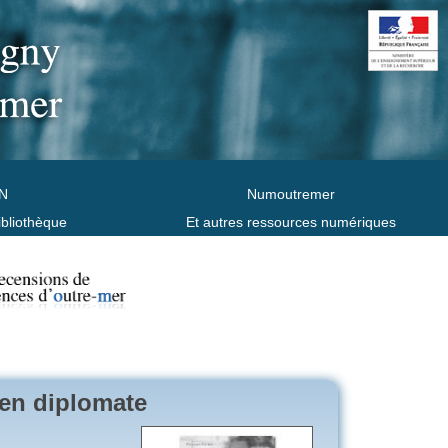
N
Numoutremer
ibliothèque
Et autres ressources numériques
ien diplomate