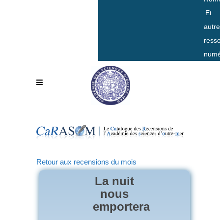
Et
autr
ress
numé
Retour aux recensions du mois
La nuit
nous
emportera