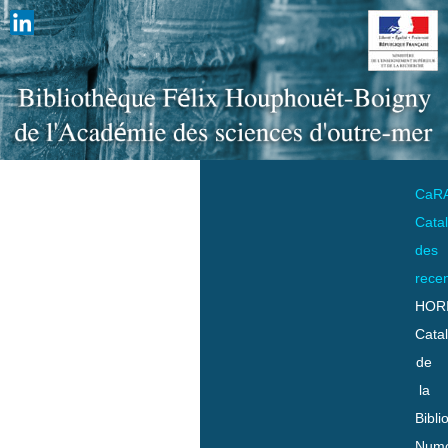
CaR
Cata
des
rece
HOR
Cata
de
la
Bibli
Numo