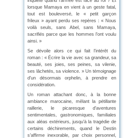
inquiète quand l’armée est face au roi ? Et
lorsque Mamaya en vient à un geste fatal,
tout est bouleversé, le « petit garçon
frileux » ayant perdu ses repères : « Nous
voilà seuls, sans Abel, sans Mamaya,
sacrifiés parce que les hommes l’ont voulu
ainsi. »
Se dévoile alors ce qui fait l’intérêt du
roman : « Écrire la vie avec sa grandeur, sa
beauté, ses joies, ses peines, sa vilenie,
ses lâchetés, sa violence. » Un témoignage
d’un désormais orphelin, à prendre en
considération.
Un roman attachant donc, à la bonne
ambiance marocaine, mêlant la pétillante
raillerie, le picaresque d’aventures
sentimentales, gastronomiques, familiales
aux aléas extérieurs, jusqu’à la tragédie de
certains déchirements, quand le Destin
s’affirme inexorable, par choix personnel,