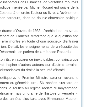
e inspecteur des Finances, de véritables mouroirs
éthodique menée par Michel Rocard est suivie de la
 sera, à en croire l’auteur du livre, « l’événement
 son parcours, dans sa double dimension politique
le drame d’Ouvéa de 1988. L’archipel se trouve au
tenant de François Mitterrand que la question soit
livre montre en toute chose soucieux d’entraver
nien. De fait, les enseignements de la réussite des
 Désormais, on parlera de « méthode Rocard ».
conflits, en apparence inextricables, convaincu que
it inspirer d’autres acteurs sur d’autres terrains,
dissociables du droit à la sécurité d’Israël.
olitique », le Premier Ministre sera en revanche
ment du génocide tutsi. Six années plus tard, en
e dans le soutien au régime raciste d’Habyarimana.
ricaine mais un drame de l’histoire universelle »,
t que des années plus tard, avec Emmanuel Macron,