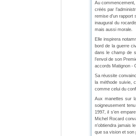
Au commencement, il 
créés par l’administ
remise d’un rapport s
inaugural du rocardi
mais aussi morale.
Elle inspirera nota
bord de la guerre ci
dans le champ de sa
l’envol de son Premi
accords Matignon - O
Sa réussite convainc
la méthode suivie, ce
comme celui du confli
Aux manettes sur la
soigneusement tenu 
1997, il s’en empare
Michel Rocard convai
n’obtiendra jamais 
que sa vision et son