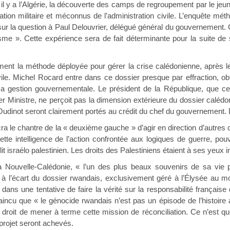
y a l’Algérie, la découverte des camps de regroupement par le jeun
ration militaire et méconnus de l’administration civile. L’enquête m
ur la question à Paul Delouvrier, délégué général du gouvernement. Ce
sme ». Cette expérience sera de fait déterminante pour la suite de
mment la méthode déployée pour gérer la crise calédonienne, après 
vile. Michel Rocard entre dans ce dossier presque par effraction, ob
 gestion gouvernementale. Le président de la République, que ce 
er Ministre, ne perçoit pas la dimension extérieure du dossier calédo
udinot seront clairement portés au crédit du chef du gouvernement.
ra le chantre de la « deuxième gauche » d’agir en direction d’autres 
tte intelligence de l’action confrontée aux logiques de guerre, pouva
t israélo palestinien. Les droits des Palestiniens étaient à ses yeux in
 Nouvelle-Calédonie, « l’un des plus beaux souvenirs de sa vie p
à l’écart du dossier rwandais, exclusivement géré à l’Élysée au mo
 dans une tentative de faire la vérité sur la responsabilité français
ncu que « le génocide rwandais n’est pas un épisode de l’histoire af
le droit de mener à terme cette mission de réconciliation. Ce n’es
 projet seront achevés.