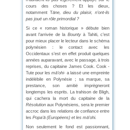
cours des choses ? Et les dieux,
notamment T
āne, dieu du plaisir, n’ont-ils
pas joué un rôle primordial ?
Si ce « roman historique » débute bien
avant l’arrivée de la
Bounty
à Tahiti, c’est
pour mieux placer le lecteur dans le schéma
polynésien : le contact avec les
Occidentaux s’est en effet produit quelques
années auparavant, avec le passage, à trois
reprises, du capitaine James Cook. Cook -
Tute pour les
m
ā
’ohi
- a laissé une empreinte
indélébile en Polynésie ; sa marque, sa
prestance, son amitié imprègneront
longtemps les esprits. La trahison de Bligh,
qui cachera la mort du capitaine de la
Résolution
aux Polynésiens, sera le premier
accroc dans les relations de confiance entre
les
Popa’
ā (Européens) et les
m
ā
’ohi.
Non seulement le fond est passionnant,