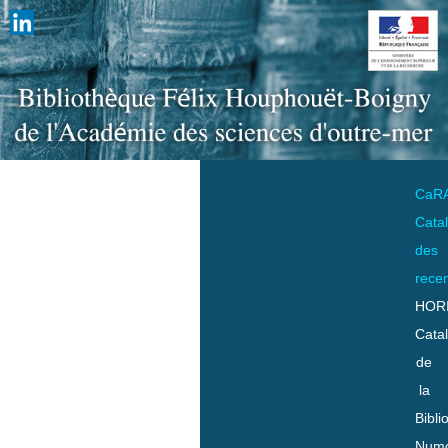
CaR
Cata
des
rece
HOR
Cata
de
la
Bibli
Numo