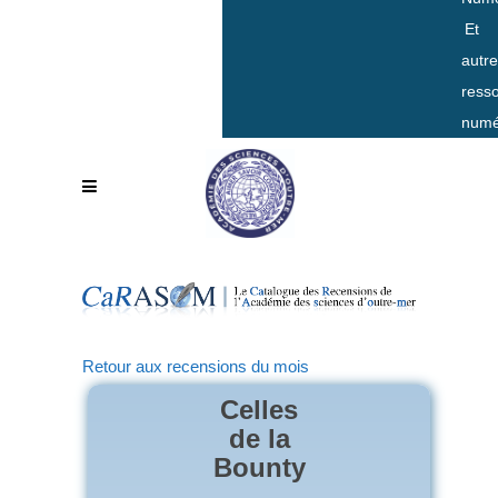
Et
autr
ress
numé
Retour aux recensions du mois
Celles
de la
Bounty