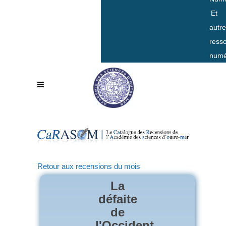
Et
autr
ress
numé
Retour aux recensions du mois
La
défaite
de
l'Occident