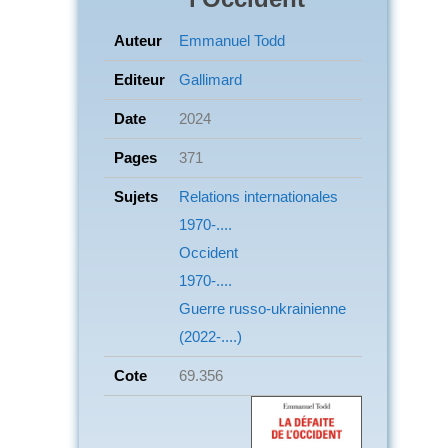
Auteur
Emmanuel Todd
Editeur
Gallimard
Date
2024
Pages
371
Sujets
Relations internationales
1970-....
Occident
1970-....
Guerre russo-ukrainienne
(2022-....)
Cote
69.356