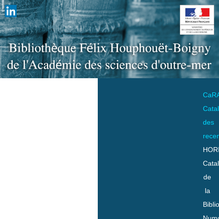
CaR
Cata
des
rece
HOR
Cata
de
la
Bibli
Numo