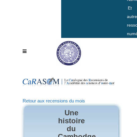
Et
autr
ress
numé
Retour aux recensions du mois
Une
histoire
du
Cambodge