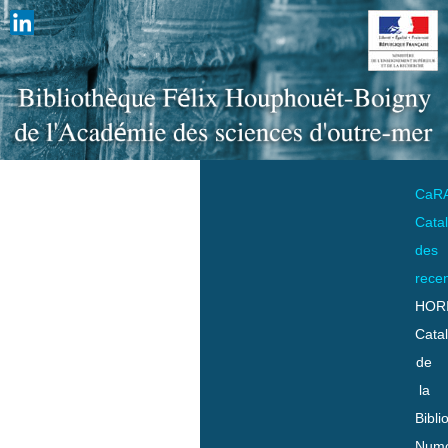
CaR
Cata
des
rece
HOR
Cata
de
la
Bibli
Numo