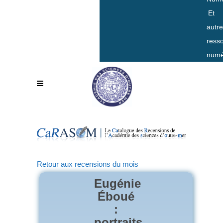
Et
autr
ress
numé
Retour aux recensions du mois
Eugénie
Éboué
:
portraits