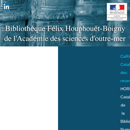
CaR
Cata
des
rece
HOR
Cata
de
la
Bibli
Numo