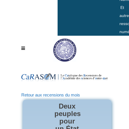
Et
autr
ress
numé
Retour aux recensions du mois
Deux
peuples
pour
un État