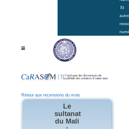
Et
autr
ress
numé
Retour aux recensions du mois
Le
sultanat
du Mali
: