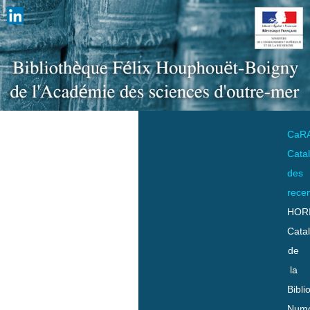
CaR
Cata
des
rece
HOR
Cata
de
la
Bibli
Numo