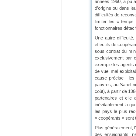
années 1960, a pu att
d’origine ou dans le
difficultés de reconv
limiter les « temps
fonctionnaires détach
Une autre difficulté
effectifs de coopéran
sous contrat du min
exclusivement par c
exemple les agents d
de vue, mal exploita
cause précise : les
pauvres, au Sahel no
coût), à partir de 19
partenaires et elle
inévitablement la que
les pays le plus ré
« coopérants » sont 
Plus généralement, l
des enseignants, n