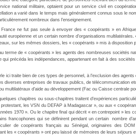
rvice national militaire, optaient pour un service civil en coopérati
pellation a varié dans le temps mais généralement connus sous le n
 particulièrement nombreux dans l’enseignement.
 France ne fut pas seule à envoyer des « coopérants » en Afrique, 
 européenne et un certain nombre d’organisations multilatérales. «
ux, sur les mêmes dossiers, les « coopérants » mis à disposition p
 au terme de « coopérants » les agents des nombreuses sociétés na
ode qui précéda les indépendances, appartenant en fait à des sociét
le ici traite bien de ces types de personnel, à l’exclusion des agents 
s diverses entreprises de travaux publics, de télécommunication etc.
ou multilatéraux d’aide au développement (Fac ou Caisse centrale po
quelques chapitres ou sous-chapitres traitent d’expériences particul
é protestant, les VSN du DEFAP à Madagascar », ou aux « coopéran
nnées 1970 ». Ou le chapitre final qui décrit « en contrepoint » les 
ains francophones qui se définirent pendant un certain nombre d’a
iculier de coopérants français au Sénégal, originaires des DOM 
tant les « coopérants » ont peu laissé de mémoires de leurs séjours et t