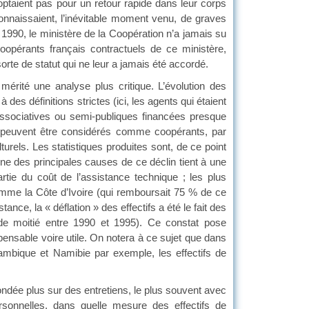
n’optaient pas pour un retour rapide dans leur corps
connaissaient, l’inévitable moment venu, de graves
s 1990, le ministère de la Coopération n’a jamais su
oopérants français contractuels de ce ministère,
rte de statut qui ne leur a jamais été accordé.
t mérité une analyse plus critique. L’évolution des
des définitions strictes (ici, les agents qui étaient
associatives ou semi-publiques financées presque
e peuvent être considérés comme coopérants, par
urels. Les statistiques produites sont, de ce point
ne des principales causes de ce déclin tient à une
tie du coût de l’assistance technique ; les plus
omme la Côte d’Ivoire (qui remboursait 75 % de ce
nce, la « déflation » des effectifs a été le fait des
s de moitié entre 1990 et 1995). Ce constat pose
pensable voire utile. On notera à ce sujet que dans
ambique et Namibie par exemple, les effectifs de
ondée plus sur des entretiens, le plus souvent avec
sonnelles, dans quelle mesure des effectifs de