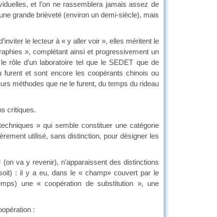
ividuelles, et l’on ne rassemblera jamais assez de
d’une grande brièveté (environ un demi-siècle), mais
iter le lecteur à « y aller voir », elles méritent le
raphies », complétant ainsi et progressivement un
le rôle d’un laboratoire tel que le SEDET que de
 furent et sont encore les coopérants chinois ou
eurs méthodes que ne le furent, du temps du rideau
s critiques.
s techniques » qui semble constituer une catégorie
ièrement utilisé, sans distinction, pour désigner les
 (on va y revenir), n’apparaissent des distinctions
oit) : il y a eu, dans le « champ» couvert par le
emps) une « coopération de substitution », une
oopération :