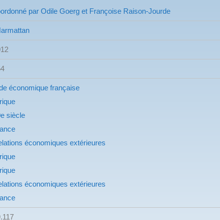
ordonné par Odile Goerg et Françoise Raison-Jourde
Harmattan
012
54
de économique française
rique
e siècle
rance
lations économiques extérieures
rique
rique
lations économiques extérieures
rance
.117