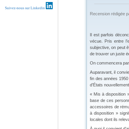
Suivez-nous sur Linkedin
Recension rédigée 
Il est parfois déco
vécue. Pris entre l
subjective, on peut ê
de trouver un juste éq
On commencera par q
Auparavant, il convi
fin des années 1950 
d’États nouvellement
« Mis à disposition »
base de ces personne
accessoires de rémun
à disposition » sign
locales dont ils relev
À quoi il convient d’