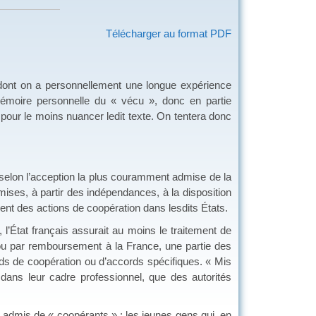
Télécharger au format PDF
 dont on a personnellement une longue expérience
e mémoire personnelle du « vécu », donc en partie
 pour le moins nuancer ledit texte. On tentera donc
 selon l’acception la plus couramment admise de la
mises, à partir des indépendances, à la disposition
nt des actions de coopération dans lesdits États.
, l’État français assurait au moins le traitement de
 ou par remboursement à la France, une partie des
ds de coopération ou d’accords spécifiques. « Mis
 dans leur cadre professionnel, que des autorités
me admis de « coopérants » : les jeunes gens qui, en