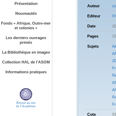
Présentation
Auteur
co
Nouveautés
Editeur
l'
Fonds « Afrique, Outre-mer
Date
2
et colonies »
Pages
2
Les derniers ouvrages
primés
Sujets
Ai
La Bibliothèque en images
Af
20
Collection HAL de l’ASOM
F
Informations pratiques
Re
Af
Af
Re
Retour au site
F
de l'Académie
Cote
59