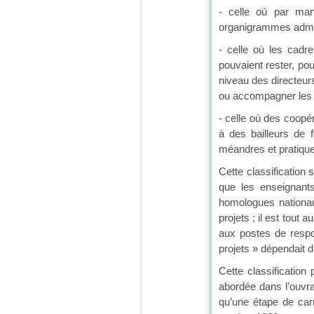
- celle où par man
organigrammes admini
- celle où les cadr
pouvaient rester, po
niveau des directeurs
ou accompagner les d
- celle où des coopé
à des bailleurs de 
méandres et pratique
Cette classification 
que les enseignant
homologues nationau
projets ; il est tout
aux postes de respo
projets » dépendait 
Cette classification
abordée dans l’ouvra
qu’une étape de carr