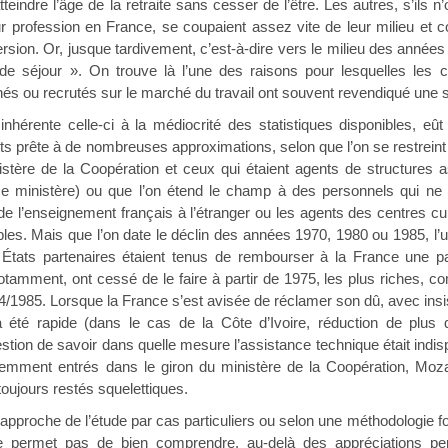
eindre l’âge de la retraite sans cesser de l’être. Les autres, s’ils 
ur profession en France, se coupaient assez vite de leur milieu et 
ersion. Or, jusque tardivement, c’est-à-dire vers le milieu des année
 de séjour ». On trouve là l’une des raisons pour lesquelles les c
és ou recrutés sur le marché du travail ont souvent revendiqué une so
, inhérente celle-ci à la médiocrité des statistiques disponibles, eû
ts prête à de nombreuses approximations, selon que l’on se restreint à 
istère de la Coopération et ceux qui étaient agents de structures 
e ministère) ou que l’on étend le champ à des personnels qui n
e l’enseignement français à l’étranger ou les agents des centres cult
bles. Mais que l’on date le déclin des années 1970, 1980 ou 1985, l’u
 États partenaires étaient tenus de rembourser à la France une par
tamment, ont cessé de le faire à partir de 1975, les plus riches, c
84/1985. Lorsque la France s’est avisée de réclamer son dû, avec insista
 a été rapide (dans le cas de la Côte d’Ivoire, réduction de plu
stion de savoir dans quelle mesure l’assistance technique était indis
cemment entrés dans le giron du ministère de la Coopération, Moz
toujours restés squelettiques.
’approche de l’étude par cas particuliers ou selon une méthodologie f
e permet pas de bien comprendre, au-delà des appréciations per