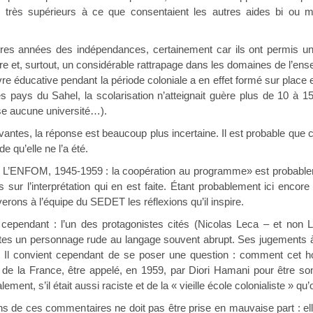
, très supérieurs à ce que consentaient les autres aides bi ou mul
res années des indépendances, certainement car ils ont permis un
re et, surtout, un considérable rattrapage dans les domaines de l’ens
e éducative pendant la période coloniale a en effet formé sur plac
 pays du Sahel, la scolarisation n’atteignait guère plus de 10 à 15 
ise aucune université…).
ntes, la réponse est beaucoup plus incertaine. Il est probable que ce 
de qu’elle ne l’a été.
 « L’ENFOM, 1945-1959 : la coopération au programme» est probableme
sur l’interprétation qui en est faite. Étant probablement ici encore 
rons à l’équipe du SEDET les réflexions qu’il inspire.
 cependant : l’un des protagonistes cités (Nicolas Leca – et non
ertes un personnage rude au langage souvent abrupt. Ses jugements à l
Il convient cependant de se poser une question : comment cet h
de la France, être appelé, en 1959, par Diori Hamani pour être son
lement, s’il était aussi raciste et de la « vieille école colonialiste » qu’o
ins de ces commentaires ne doit pas être prise en mauvaise part : el