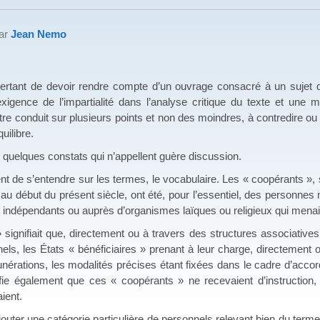
par
Jean Nemo
ncertant de devoir rendre compte d’un ouvrage consacré à un sujet
’exigence de l’impartialité dans l’analyse critique du texte et un
tre conduit sur plusieurs points et non des moindres, à contredire ou
uilibre.
uelques constats qui n’appellent guère discussion.
ent de s’entendre sur les termes, le vocabulaire. Les « coopérants »,
au début du présent siècle, ont été, pour l’essentiel, des personnes 
 indépendants ou auprès d’organismes laïques ou religieux qui menaie
 signifiait que, directement ou à travers des structures associatives
ls, les États « bénéficiaires » prenant à leur charge, directement
érations, les modalités précises étant fixées dans le cadre d’accor
ifie également que ces « coopérants » ne recevaient d’instruction,
aient.
ajouter une catégorie particulière de personnels relevant bien du ter