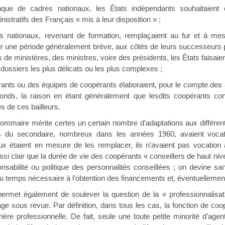
que de cadres nationaux, les États indépendants souhaitaient c
stratifs des Français « mis à leur disposition » ;
es nationaux, revenant de formation, remplaçaient au fur et à mes
ur une période généralement brève, aux côtés de leurs successeurs p
 de ministères, des ministres, voire des présidents, les États faisai
ossiers les plus délicats ou les plus complexes ;
rants ou des équipes de coopérants élaboraient, pour le compte des a
fonds, la raison en étant généralement que lesdits coopérants co
s de ces bailleurs.
sommaire mérite certes un certain nombre d’adaptations aux différents
s du secondaire, nombreux dans les années 1960, avaient vocati
x étaient en mesure de les remplacer, ils n’avaient pas vocation à
 aussi clair que la durée de vie des coopérants « conseillers de haut n
nsabilité ou politique des personnalités conseillées ; on devine s
du temps nécessaire à l’obtention des financements et, éventuellemen
 permet également de soulever la question de la « professionnalisa
ge sous revue. Par définition, dans tous les cas, la fonction de coop
ière professionnelle. De fait, seule une toute petite minorité d’ag