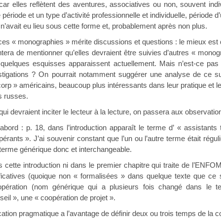
car elles reflètent des aventures, associatives ou non, souvent ind
ériode et un type d’activité professionnelle et individuelle, période 
n’avait eu lieu sous cette forme et, probablement après non plus.
s « monographies » mérite discussions et questions : le mieux est d’inv
tera de mentionner qu’elles devraient être suivies d’autres « monog
 quelques esquisses apparaissent actuellement. Mais n’est-ce pas 
stigations ? On pourrait notamment suggérer une analyse de ce su
orp » américains, beaucoup plus intéressants dans leur pratique et l
s russes.
ui devraient inciter le lecteur à la lecture, on passera aux observation
’abord : p. 18, dans l’introduction apparaît le terme d’ « assistant
pérants ». J’ai souvenir constant que l’un ou l’autre terme était régul
erme générique donc et interchangeable.
 cette introduction ni dans le premier chapitre qui traite de l’ENFOM
ficatives (quoique non « formalisées » dans quelque texte que ce s
opération (nom générique qui a plusieurs fois changé dans le t
eil », une « coopération de projet ».
cation pragmatique a l’avantage de définir deux ou trois temps de la c