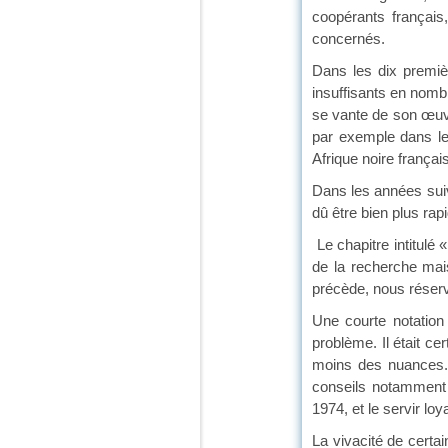
coopérants français
concernés.
Dans les dix premiè
insuffisants en nomb
se vante de son œuvr
par exemple dans les
Afrique noire frança
Dans les années suiva
dû être bien plus rapi
Le chapitre intitulé
de la recherche mais 
précède, nous réserve
Une courte notation
problème. Il était c
moins des nuances. 
conseils notamment 
1974, et le servir loya
La vivacité de certa