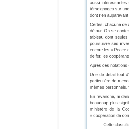
aussi intéressantes 
témoignages sur une p
dont rien auparavant 
Certes, chacune de ce
détour. On se conten
tableau dont seules
poursuivre ses inve
encore les « Peace c
de fer, les coopérant
Après ces notations q
Une de détail tout d
particulière de « coo
mêmes personnels, t
En revanche, ni dans
beaucoup plus signi
ministère de la Co
« coopération de cons
Cette classifi