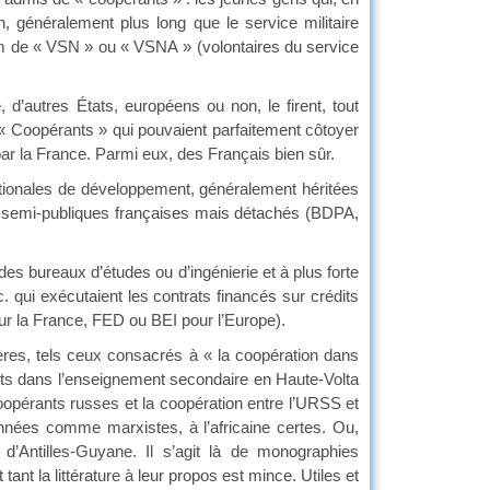
on, généralement plus long que le service militaire
om de « VSN » ou « VSNA » (volontaires du service
d’autres États, européens ou non, le firent, tout
 Coopérants » qui pouvaient parfaitement côtoyer
ar la France. Parmi eux, des Français bien sûr.
tionales de développement, généralement héritées
és semi-publiques françaises mais détachés (BDPA,
des bureaux d’études ou d’ingénierie et à plus forte
 qui exécutaient les contrats financés sur crédits
ur la France, FED ou BEI pour l’Europe).
ières, tels ceux consacrés à « la coopération dans
ts dans l’enseignement secondaire en Haute-Volta
coopérants russes et la coopération entre l’URSS et
nnées comme marxistes, à l’africaine certes. Ou,
d’Antilles-Guyane. Il s’agit là de monographies
ant la littérature à leur propos est mince. Utiles et