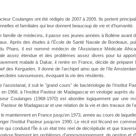
eur Coulanges ont été rédigés de 2007 à 2009. Ils portent principal
nelles et familiales qui leur donnent beaucoup de vie et d'humanité.
famille de médecins, il passe ses jeunes années à Bollène avant d'
eaux. Après des études à l'École de Santé Navale de Bordeaux, puis
du Pharo, il est nommé médecin de l'Assistance Médicale Africa
iale assez étendue et des problèmes assez divers pour lui apporte
avement malade à Dakar, il rentre en France, décide de préparer l
f des Kerguelen. Il donne de l'archipel ainsi que de l'île Amsterd
necdotes savoureuses, évoquant la vie des résidents.
l'assistanat, il suit le "grand cours" de bactériologie de l'Institut P
en 1968, à l'Institut Pasteur de Madagascar en virologie auprès du 
seur Coulanges (1968-1970) est abordée logiquement par une mon
tut Pasteur de Madagascar et une relation de la vie et des travaux de l'
le maintiennent en France jusqu'en 1973, année au cours de laquelle
iriger l'Institut Pasteur jusqu'en 1990. Le récit est fécond en comme
e qui conduisit l'Île à un état très réel de décrépitude et que traversè
analyse finement les problèmes d'approvisionnement, de gestion et d'