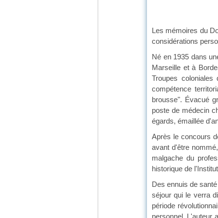
Les mémoires du Doct
considérations person
Né en 1935 dans une 
Marseille et à Bord
Troupes coloniales 
compétence territor
brousse". Évacué gr
poste de médecin che
égards, émaillée d'a
Après le concours de 
avant d'être nommé, 
malgache du profes
historique de l'Insti
Des ennuis de santé 
séjour qui le verra d
période révolutionnair
personnel. L'auteur 