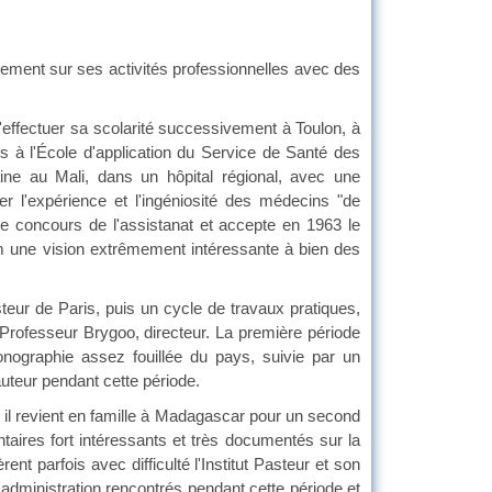
ement sur ses activités professionnelles avec des
effectuer sa scolarité successivement à Toulon, à
 à l'École d'application du Service de Santé des
ine au Mali, dans un hôpital régional, avec une
r l'expérience et l'ingéniosité des médecins "de
e concours de l'assistanat et accepte en 1963 le
am une vision extrêmement intéressante à bien des
asteur de Paris, puis un cycle de travaux pratiques,
Professeur Brygoo, directeur. La première période
ographie assez fouillée du pays, suivie par un
auteur pendant cette période.
 il revient en famille à Madagascar pour un second
ntaires fort intéressants et très documentés sur la
rent parfois avec difficulté l'Institut Pasteur et son
administration rencontrés pendant cette période et