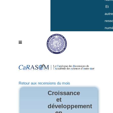
Et
autr
ress
numé
Retour aux recensions du mois
Croissance
et
développement
en