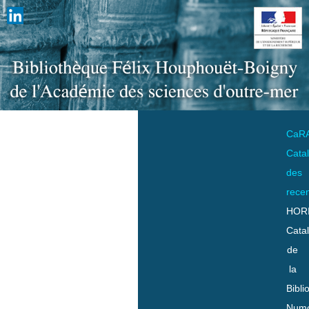
CaR
Cata
des
rece
HOR
Cata
de
la
Bibli
Numo