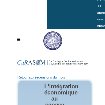
Et
autr
ress
numé
Retour aux recensions du mois
L'intégration
économique
au
service