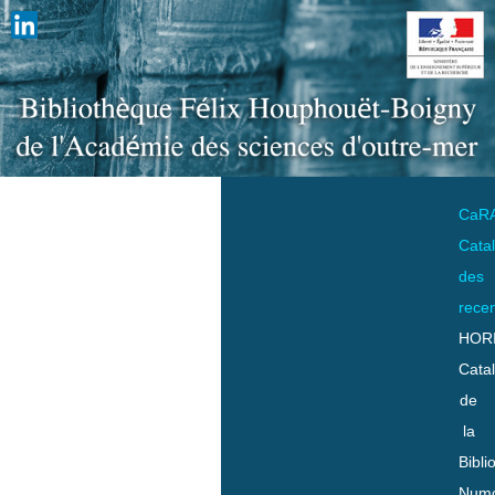
CaR
Cata
des
rece
HOR
Cata
de
la
Bibli
Numo