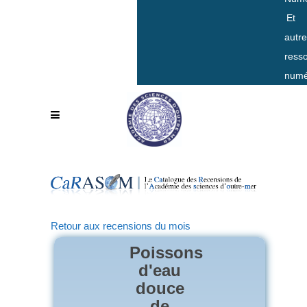
Et
autr
ress
numé
Retour aux recensions du mois
Poissons
d'eau
douce
de