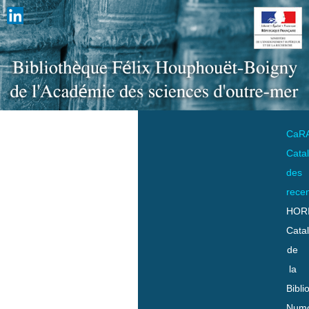
CaR
Cata
des
rece
HOR
Cata
de
la
Bibli
Numo