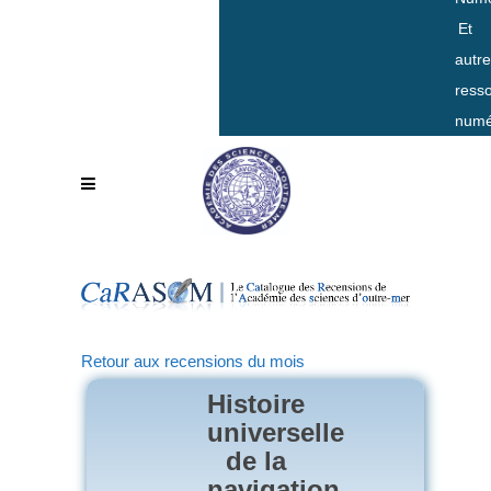
Et
autr
ress
numé
Retour aux recensions du mois
Histoire
universelle
de la
navigation