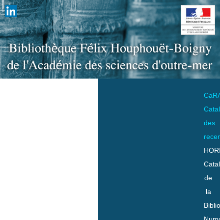
CaR
Cata
des
rece
HOR
Cata
de
la
Bibli
Numo