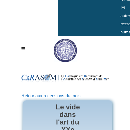
Et
autr
ress
numé
Retour aux recensions du mois
Le vide
dans
l'art du
XXe