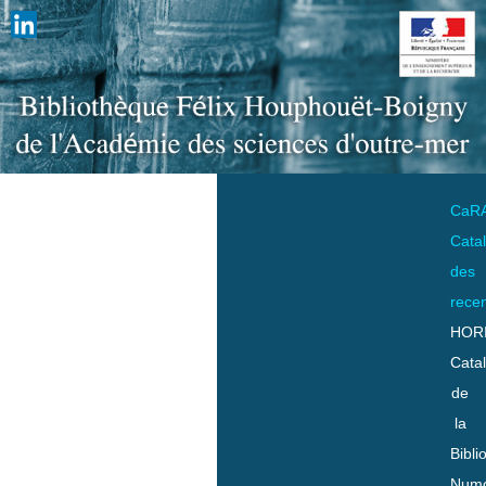
CaR
Cata
des
rece
HOR
Cata
de
la
Bibli
Numo