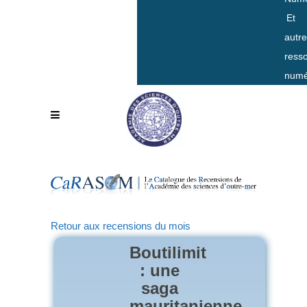
Et
autr
ress
numé
Retour aux recensions du mois
Boutilimit
: une
saga
mauritanienne