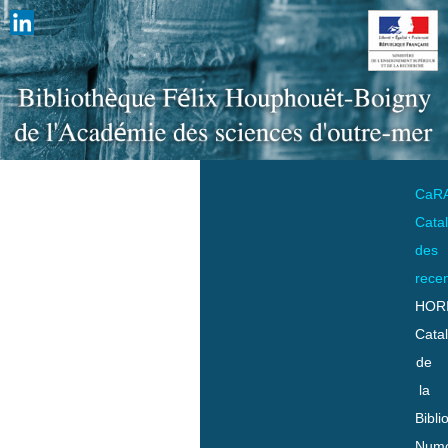
CaR
Cata
des
rece
HOR
Cata
de
la
Bibli
Numo