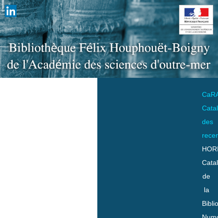
CaR
Cata
des
rece
HOR
Cata
de
la
Bibli
Numo