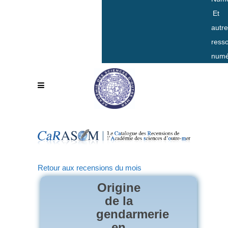
Et
autr
ress
numé
Retour aux recensions du mois
Origine
de la
gendarmerie
en