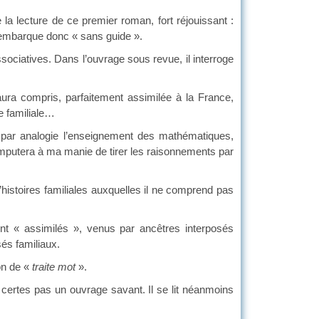
a lecture de ce premier roman, fort réjouissant :
s’embarque donc « sans guide ».
sociatives. Dans l’ouvrage sous revue, il interroge
ura compris, parfaitement assimilée à la France,
re familiale…
 par analogie l’enseignement des mathématiques,
imputera à ma manie de tirer les raisonnements par
d’histoires familiales auxquelles il ne comprend pas
t « assimilés », venus par ancêtres interposés
és familiaux.
ion de «
traite mot
».
 certes pas un ouvrage savant. Il se lit néanmoins