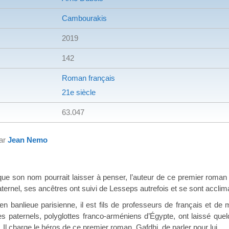
Cambourakis
2019
142
Roman français
21e siècle
63.047
par
Jean Nemo
ue son nom pourrait laisser à penser, l’auteur de ce premier roman
ternel, ses ancêtres ont suivi de Lesseps autrefois et se sont accli
n banlieue parisienne, il est fils de professeurs de français et de 
es paternels, polyglottes franco-arméniens d’Égypte, ont laissé qu
. Il charge le héros de ce premier roman, Gafdhi, de parler pour lui.