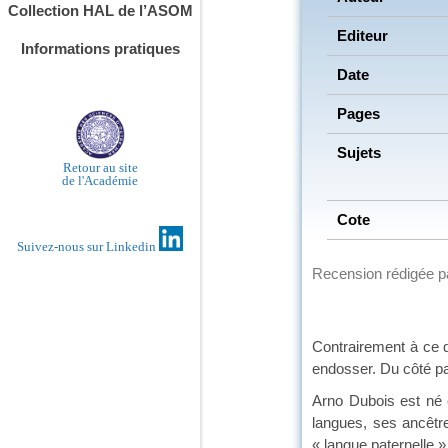
Collection HAL de l’ASOM
Editeur
Informations pratiques
Date
Pages
Sujets
Retour au site
de l'Académie
Cote
Suivez-nous sur Linkedin
Recension rédigée 
Contrairement à ce q
endosser. Du côté pa
Arno Dubois est né e
langues, ses ancêtr
« langue paternelle »