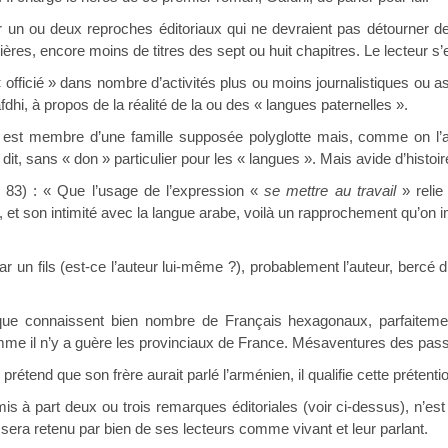
n ou deux reproches éditoriaux qui ne devraient pas détourner de l
ières, encore moins de titres des sept ou huit chapitres. Le lecteur 
officié » dans nombre d’activités plus ou moins journalistiques ou as
hi, à propos de la réalité de la ou des « langues paternelles ».
il est membre d’une famille supposée polyglotte mais, comme on l’a
 dit, sans « don » particulier pour les « langues ». Mais avide d’histoi
. 83) : « Que l’usage de l’expression «
se mettre au travail
» relie
, et son intimité avec la langue arabe, voilà un rapprochement qu’on 
r un fils (est-ce l’auteur lui-même ?), probablement l’auteur, bercé 
ue connaissent bien nombre de Français hexagonaux, parfaitemen
me il n’y a guère les provinciaux de France. Mésaventures des pass
prétend que son frère aurait parlé l’arménien, il qualifie cette prétent
s à part deux ou trois remarques éditoriales (voir ci-dessus), n’est
 sera retenu par bien de ses lecteurs comme vivant et leur parlant.