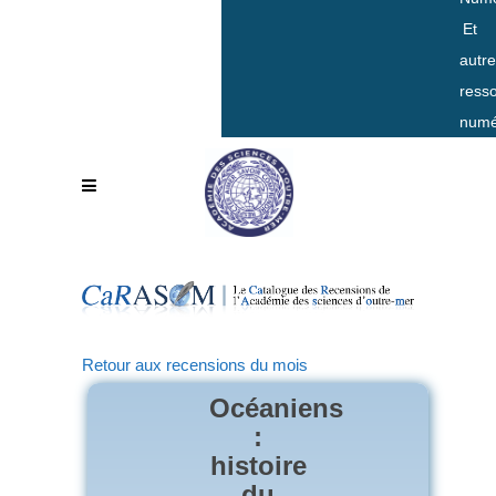
Et
autr
ress
numé
Retour aux recensions du mois
Océaniens
:
histoire
du