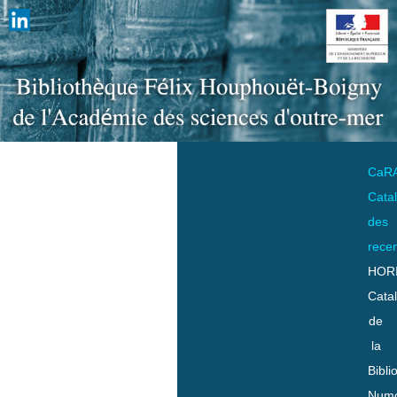
CaR
Cata
des
rece
HOR
Cata
de
la
Bibli
Numo