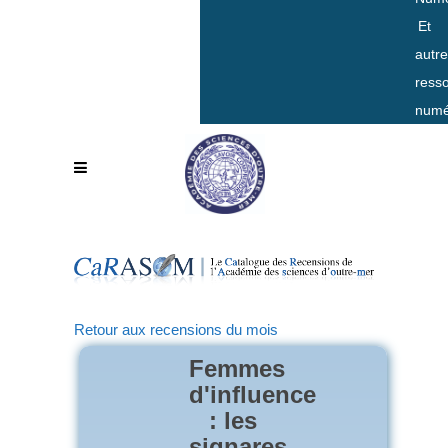
Et
autr
ress
numé
Retour aux recensions du mois
Femmes
d'influence
: les
signares