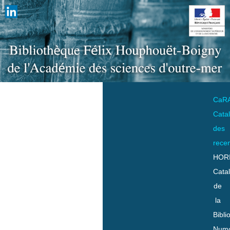
CaR
Cata
des
rece
HOR
Cata
de
la
Bibli
Numo