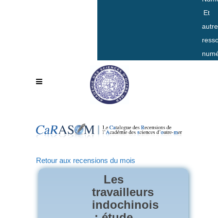
Et
autr
ress
numé
Retour aux recensions du mois
Les
travailleurs
indochinois
: étude