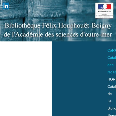
CaR
Cata
des
rece
HOR
Cata
de
la
Bibli
Numo