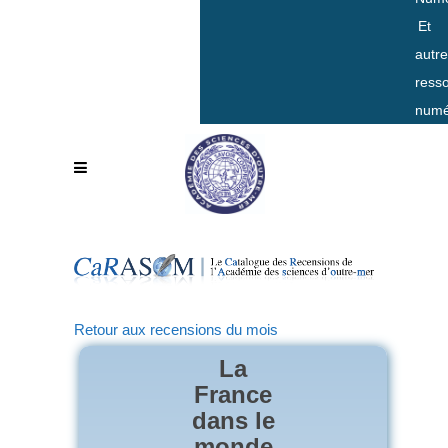
Et
autr
ress
numé
Retour aux recensions du mois
La
France
dans le
monde