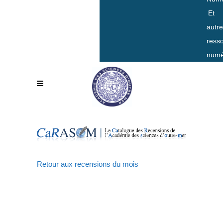
Et
autr
ress
numé
Retour aux recensions du mois