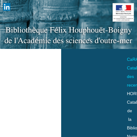
CaR
Cata
des
rece
HOR
Cata
de
la
Bibli
Numo