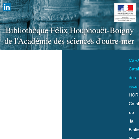
CaR
Cata
des
rece
HOR
Cata
de
la
Bibli
Numo