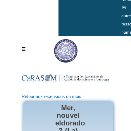
Et
autr
ress
numé
Retour aux recensions du mois
Mer,
nouvel
eldorado
? (La)