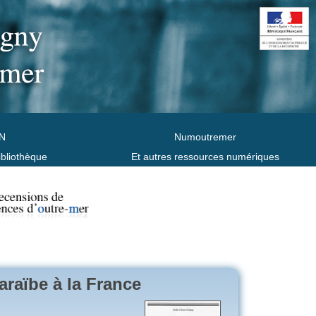
N
Numoutremer
ibliothèque
Et autres ressources numériques
araïbe à la France