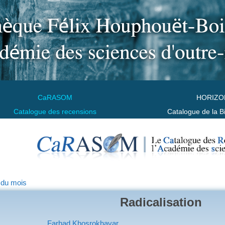
CaRASOM
HORIZO
Catalogue des recensions
Catalogue de la B
 du mois
Radicalisation
Farhad Khosrokhavar