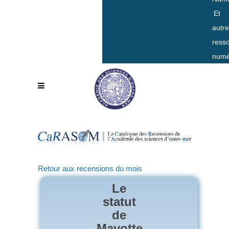
Et
autr
ress
numé
Retour aux recensions du mois
Le
statut
de
Mayotte