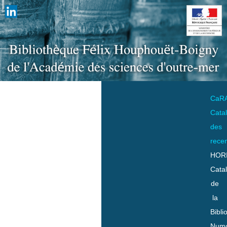
CaR
Cata
des
rece
HOR
Cata
de
la
Bibli
Numo