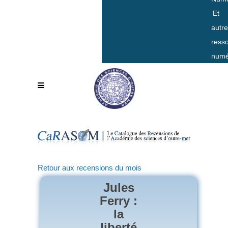
Et
autr
ress
numé
Retour aux recensions du mois
Jules
Ferry :
la
liberté