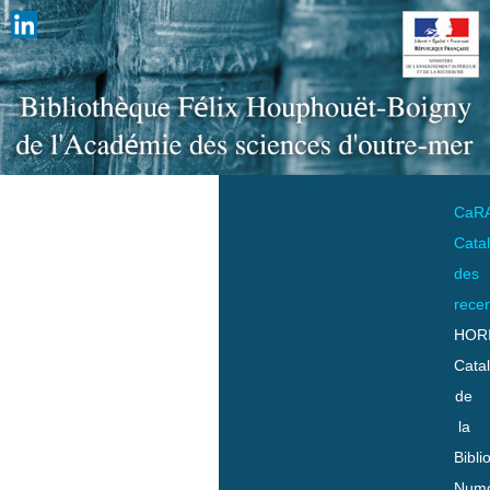
CaR
Cata
des
rece
HOR
Cata
de
la
Bibli
Numo