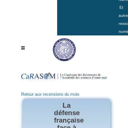
Et
autr
ress
numé
Retour aux recensions du mois
La
défense
française
face à