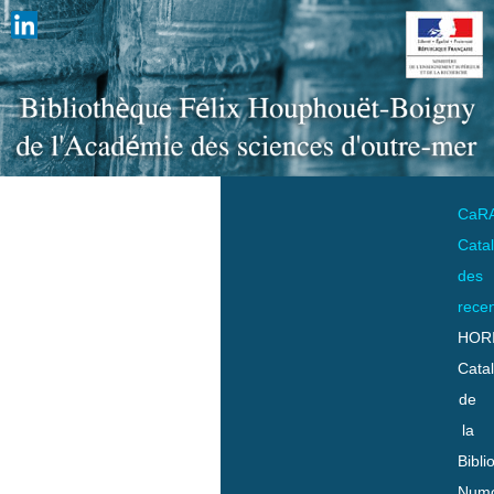
CaR
Cata
des
rece
HOR
Cata
de
la
Bibli
Numo