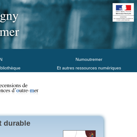
N
Numoutremer
ibliothèque
Et autres ressources numériques
t durable