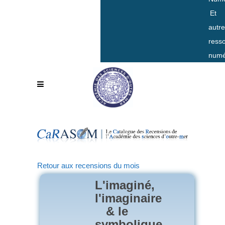
Et
autr
ress
numé
Retour aux recensions du mois
L'imaginé,
l'imaginaire
& le
symbolique