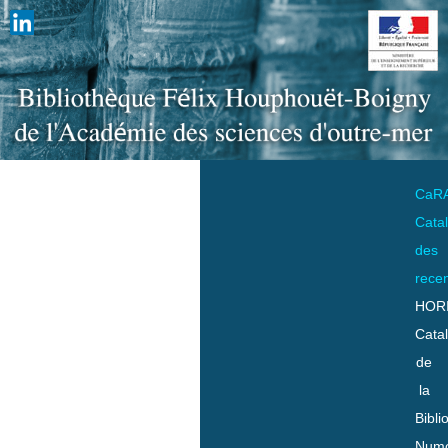
CaR
Cata
des
rece
HOR
Cata
de
la
Bibli
Numo