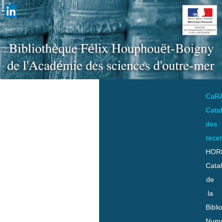
CaR
Cata
des
rece
HOR
Cata
de
la
Bibli
Numo