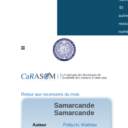
Et
autr
ress
numé
Retour aux recensions du mois
Samarcande
Samarcande
Auteur
Politycki, Matthias