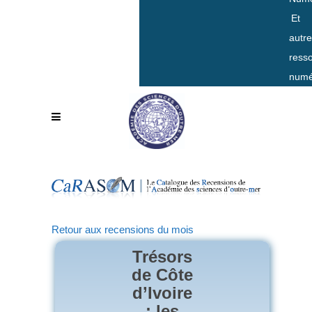
Et
autr
ress
numé
Retour aux recensions du mois
Trésors
de Côte
d’Ivoire
: les