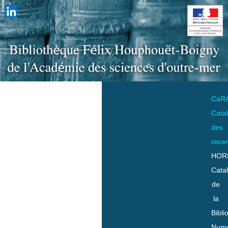
CaR
Cata
des
rece
HOR
Cata
de
la
Bibli
Numo