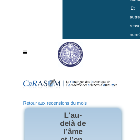
Et
autr
ress
numé
Retour aux recensions du mois
L'au-
delà de
l’âme
et l’en-