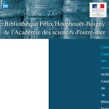
CaR
Cata
des
rece
HOR
Cata
de
la
Bibli
Numo