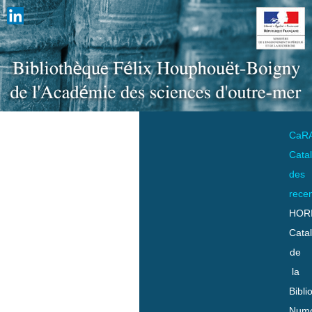
CaR
Cata
des
rece
HOR
Cata
de
la
Bibli
Numo