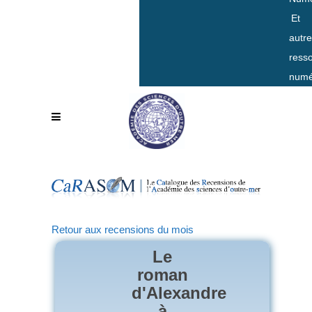
Et
autr
ress
numé
Retour aux recensions du mois
Le
roman
d'Alexandre
à