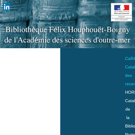
CaR
Cata
des
rece
HOR
Cata
de
la
Bibli
Numo