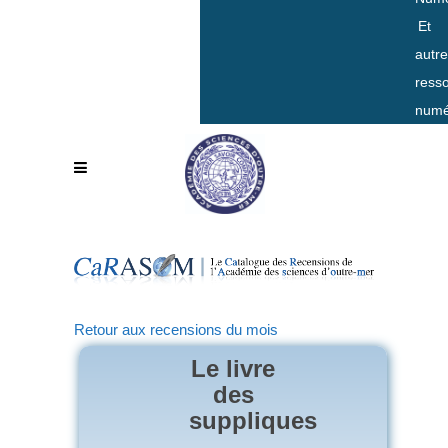
Et
autr
ress
numé
Retour aux recensions du mois
Le livre
des
suppliques