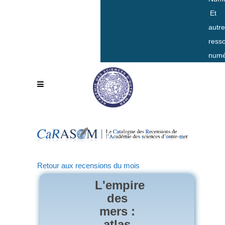
Et
autr
ress
numé
Retour aux recensions du mois
L'empire
des
mers :
atlas