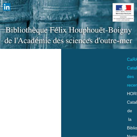
CaR
Cata
des
rece
HOR
Cata
de
la
Bibli
Numo