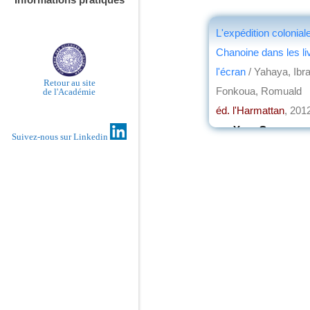
L'expédition colonial
Chanoine dans les li
l'écran
/ Yahaya, Ibr
Retour au site
Fonkoua, Romuald
de l'Académie
éd. l'Harmattan
, 201
par
Yves Gazzo
Suivez-nous sur Linkedin