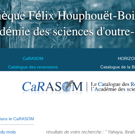
CaRASOM
HORIZO
Catalogue des recensions
Catalogue de la B
dans le CaRASOM
 du mois
résultats de votre recherche : " Yahaya, Ibrah