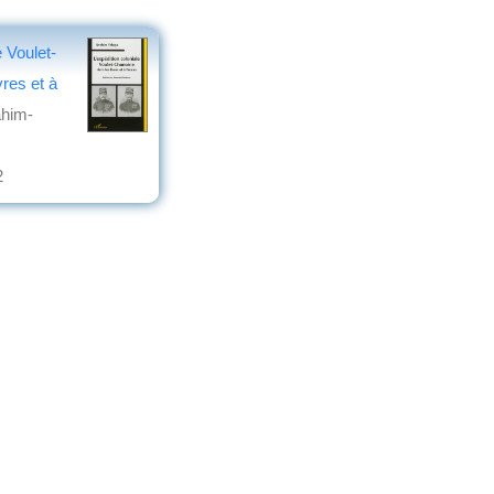
e Voulet-
vres et à
ahim-
2