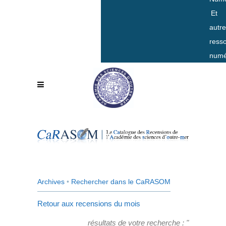
Et
autr
ress
numé
Archives
•
Rechercher dans le CaRASOM
Retour aux recensions du mois
résultats de votre recherche : "