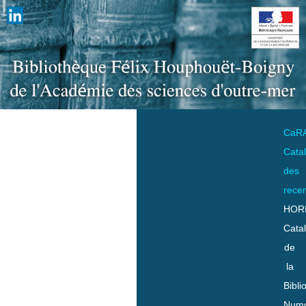
CaR
Cata
des
rece
HOR
Cata
de
la
Bibli
Numo