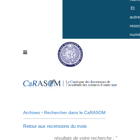
Et
autr
ress
numé
Archives
•
Rechercher dans le CaRASOM
Retour aux recensions du mois
résultats de votre recherche : "