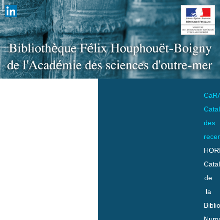
CaR
Cata
des
rece
HOR
Cata
de
la
Bibli
Numo