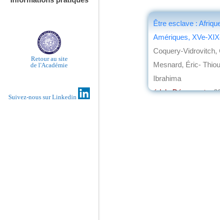
Être esclave : Afriqu
Amériques, XVe-XIXe
Coquery-Vidrovitch, 
Retour au site
Mesnard, Éric- Thiou
de l'Académie
Ibrahima
éd. la Découverte
, 2
Suivez-nous sur Linkedin
par
Jean-Marie Bre
Rodrigue