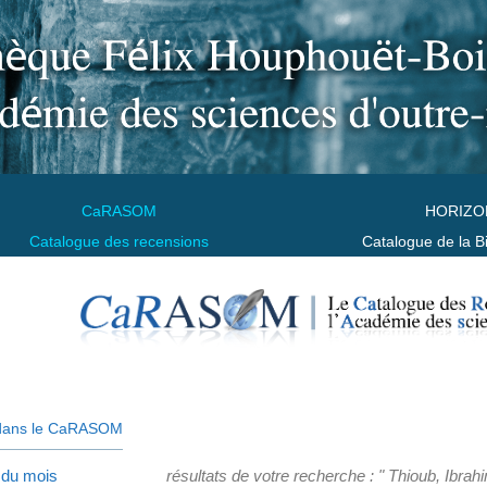
CaRASOM
HORIZO
Catalogue des recensions
Catalogue de la B
dans le CaRASOM
 du mois
résultats de votre recherche : " Thioub, Ibrah