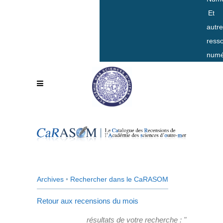
Et
autr
ress
numé
Archives
•
Rechercher dans le CaRASOM
Retour aux recensions du mois
résultats de votre recherche : "