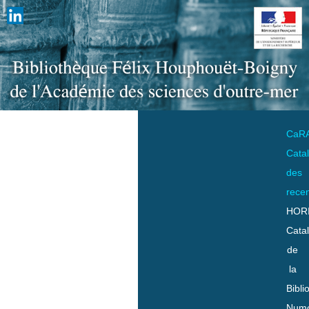
CaR
Cata
des
rece
HOR
Cata
de
la
Bibli
Numo