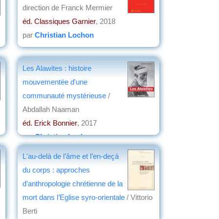
direction de Franck Mermier
éd. Classiques Garnier
, 2018
par
Christian Lochon
Les Alawites : histoire
mouvementée d'une
communauté mystérieuse
/
Abdallah Naaman
éd. Erick Bonnier
, 2017
par
Christian Lochon
L'au-delà de l’âme et l’en-deçà
du corps : approches
d’anthropologie chrétienne de la
mort dans l’Eglise syro-orientale
/ Vittorio
Berti