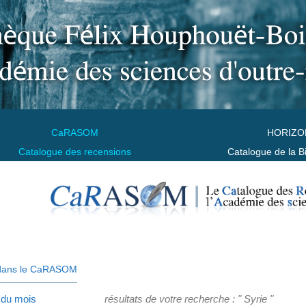
CaRASOM
HORIZO
Catalogue des recensions
Catalogue de la B
dans le CaRASOM
 du mois
résultats de votre recherche : " Syrie "