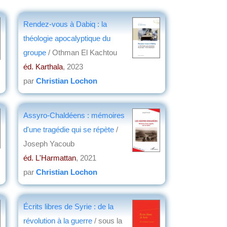
Rendez-vous à Dabiq : la
théologie apocalyptique du
groupe
/ Othman El Kachtou
éd. Karthala
, 2023
par
Christian Lochon
Assyro-Chaldéens : mémoires
d'une tragédie qui se répète
/
Joseph Yacoub
éd. L'Harmattan
, 2021
par
Christian Lochon
Écrits libres de Syrie : de la
révolution à la guerre
/ sous la