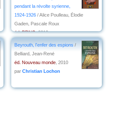
pendant la révolte syrienne,
1924-1926
/ Alice Poulleau, Élodie
Gaden, Pascale Roux
éd. PRNG
, 2012
par
Jean Martin
Beyrouth, l'enfer des espions
/
Belliard, Jean-René
éd. Nouveau monde
, 2010
par
Christian Lochon