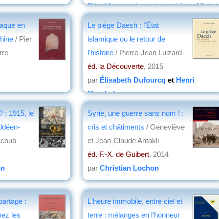
République arabe syrienne
/ Jean-Michel
Vernochet
iaque en
Le piège Daesh : l'État
éd. SIGEST
, 2016
Chine
/ Pier
islamique ou le retour de
par
Christian Lochon
rre
l'histoire
/ Pierre-Jean Luizard
éd. la Découverte
, 2015
par
Élisabeth Dufourcq
et
Henri
Marchal
 : 1915, le
Syrie, une guerre sans nom ! :
ldéen-
cris et châtiments
/ Geneviève
acoub
et Jean-Claude Antakli
éd. F.-X. de Guibert
, 2014
on
par
Christian Lochon
artage :
L'heure immobile, entre ciel et
hez les
terre : mélanges en l'honneur