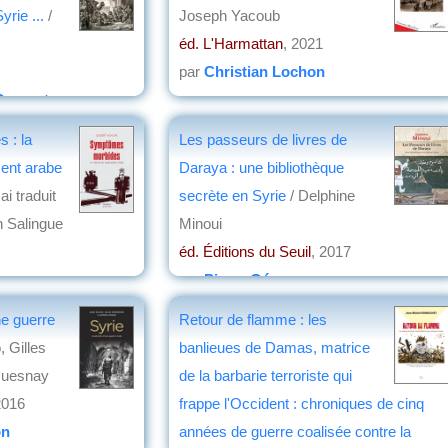
yrie ...
/
Joseph Yacoub
éd. L'Harmattan
, 2021
par
Christian Lochon
Ponsart
 : la
Les passeurs de livres de
ent arabe
Daraya : une bibliothèque
ai traduit
secrète en Syrie
/ Delphine
en Salingue
Minoui
éd. Éditions du Seuil
, 2017
on
par
Pierre Gény
ne guerre
Retour de flamme : les
 Gilles
banlieues de Damas, matrice
Quesnay
de la barbarie terroriste qui
2016
frappe l'Occident : chroniques de cinq
on
années de guerre coalisée contre la