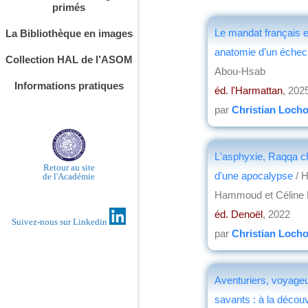
primés
Le mandat français e
La Bibliothèque en images
anatomie d'un éche
Collection HAL de l’ASOM
Abou-Hsab
Informations pratiques
éd. l'Harmattan
, 202
par
Christian Loch
L'asphyxie, Raqqa c
Retour au site
d'une apocalypse
/ 
de l'Académie
Hammoud et Céline 
éd. Denoël
, 2022
Suivez-nous sur Linkedin
par
Christian Loch
Aventuriers, voyageu
savants : à la décou