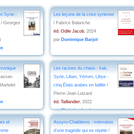
n Syrie :
Les leçons de la crise syrienne
c
/ Georges
/ Fabrice Balanche
éd. Odile Jacob
, 2024
5
par
Dominique Barjot
on
hronique
Les racines du chaos : Irak,
Hassan
Syrie, Liban, Yémen, Libye :
Martelet
cinq États arabes en faillite
/
Pierre-Jean Luizard
on
éd. Taillandier
, 2022
par
Christian Lochon
rs et
Assyro-Chaldéens : mémoires
verte
d'une tragédie qui se répète
/