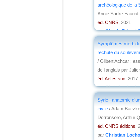
archéologique de la S
Annie Sartre-Fauriat
éd. CNRS
, 2021
par
Claude Briand-
Symptômes morbides
rechute du soulèvem
/ Gilbert Achcar ; ess
de l'anglais par Juli
éd. Actes sud
, 2017
par
Christian Loch
Syrie : anatomie d'u
civile
/ Adam Baczko,
Dorronsoro, Arthur 
éd. CNRS éditions
, 
par
Christian Loch