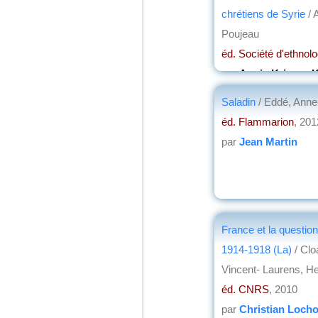
chrétiens de Syrie
/ 
Poujeau
éd. Société d'ethnolo
par
Annie Krieger-K
Saladin
/ Eddé, Anne
éd. Flammarion
, 201
par
Jean Martin
France et la question
1914-1918 (La)
/ Clo
Vincent- Laurens, H
éd. CNRS
, 2010
par
Christian Loch