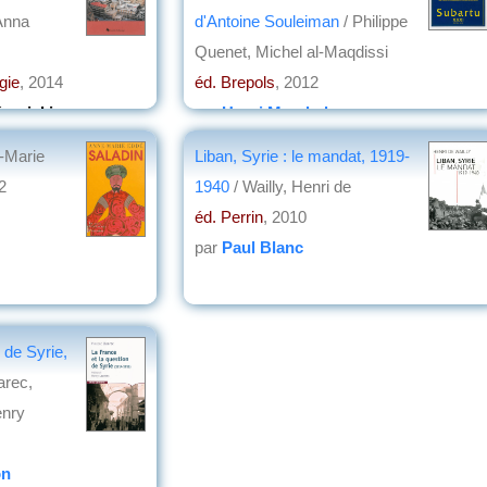
Anna
d'Antoine Souleiman
/ Philippe
Quenet, Michel al-Maqdissi
gie
, 2014
éd. Brepols
, 2012
rynicki
par
Henri Marchal
-Marie
Liban, Syrie : le mandat, 1919-
2
1940
/ Wailly, Henri de
éd. Perrin
, 2010
par
Paul Blanc
 de Syrie,
arec,
enry
on