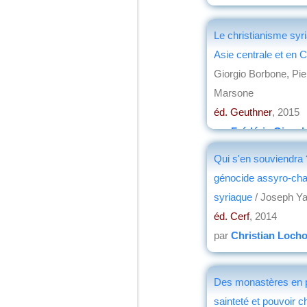
Le christianisme syr
Asie centrale et en 
Giorgio Borbone, Pie
Marsone
éd. Geuthner
, 2015
par
Frédéric Girard
Qui s'en souviendra ?
génocide assyro-cha
syriaque
/ Joseph Y
éd. Cerf
, 2014
par
Christian Loch
Des monastères en p
sainteté et pouvoir c