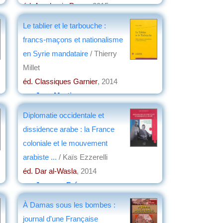
éd. Academic Press
, 2015
par
Annie Krieger-Krynicki
Le tablier et le tarbouche :
francs-maçons et nationalisme
en Syrie mandataire
/ Thierry
Millet
éd. Classiques Garnier
, 2014
par
Jean Martin
Diplomatie occidentale et
dissidence arabe : la France
coloniale et le mouvement
arabiste ...
/ Kaïs Ezzerelli
éd. Dar al-Wasla
, 2014
par
Jacques Frémeaux
À Damas sous les bombes :
journal d'une Française