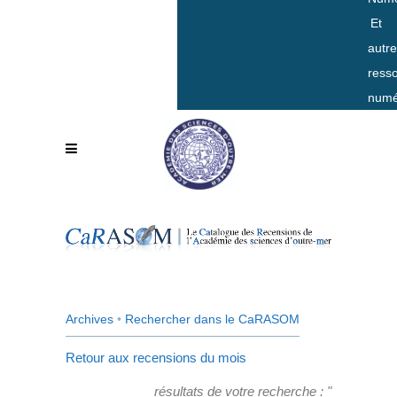
Et
autr
ress
numé
Archives
•
Rechercher dans le CaRASOM
Retour aux recensions du mois
résultats de votre recherche : "