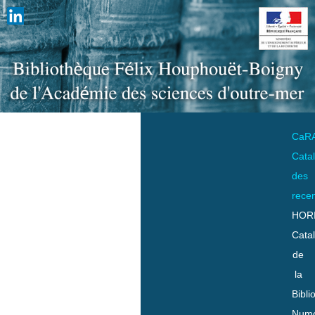
CaR
Cata
des
rece
HOR
Cata
de
la
Bibli
Numo