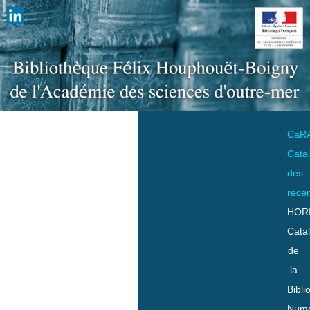
CaR
Cata
des
rece
HOR
Cata
de
la
Bibli
Numo