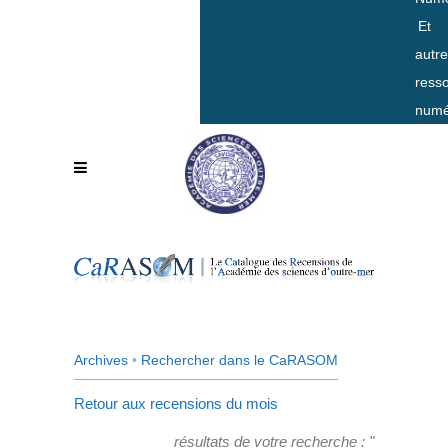
Et
autr
ress
numé
Archives
•
Rechercher dans le CaRASOM
Retour aux recensions du mois
résultats de votre recherche : "