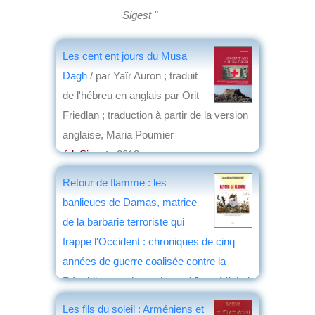
Sigest "
Les cent ent jours du Musa
Dagh
/ par Yaïr Auron ; traduit
de l'hébreu en anglais par Orit
Friedlan ; traduction à partir de la version
anglaise, Maria Poumier
éd. Sigest
, 2018
par
Gérard Dédéyan
Retour de flamme : les
banlieues de Damas, matrice
de la barbarie terroriste qui
frappe l'Occident : chroniques de cinq
années de guerre coalisée contre la
République arabe syrienne
/ Jean-Michel
Vernochet
Les fils du soleil : Arméniens et