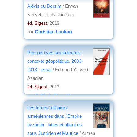
éd. SIGEST
, 2016
Alévis du Dersim
/ Erwan
par
Christian Lochon
Kerivel, Denis Donikian
éd. Sigest
, 2013
par
Christian Lochon
Perspectives arméniennes :
contexte géopolitique, 2003-
2013 : essai
/ Edmond Yervant
Azadian
éd. Sigest
, 2013
par
Joëlle le Morzellec
Les forces militaires
arméniennes dans l'Empire
byzantin : luttes et alliances
sous Justinien et Maurice
/ Armen