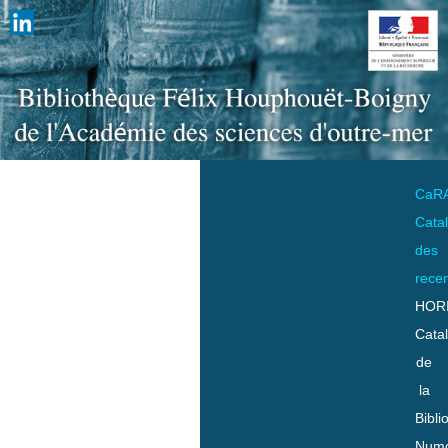
CaR
Cata
des
rece
HOR
Cata
de
la
Bibli
Numo