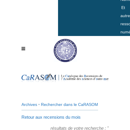
Et
autr
ress
numé
Archives
•
Rechercher dans le CaRASOM
Retour aux recensions du mois
résultats de votre recherche : "