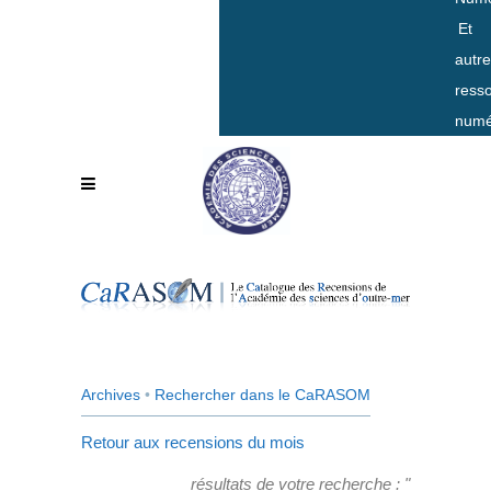
Et
autr
ress
numé
Archives
•
Rechercher dans le CaRASOM
Retour aux recensions du mois
résultats de votre recherche : "