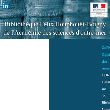
CaR
Cata
des
rece
HOR
Cata
de
la
Bibli
Numo