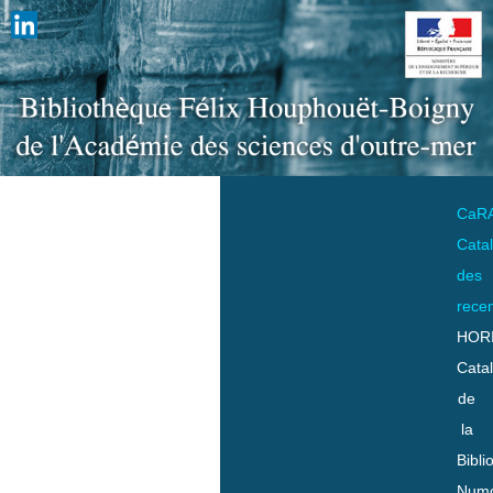
CaR
Cata
des
rece
HOR
Cata
de
la
Bibli
Numo