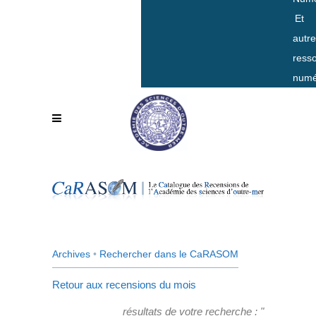
Et
autr
ress
numé
Archives
•
Rechercher dans le CaRASOM
Retour aux recensions du mois
résultats de votre recherche : "