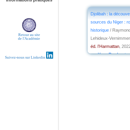
Djolibah : la découve
sources du Niger : 
historique
/ Raymon
Retour au site
Lehideux-Vernimme
de l'Académie
éd. l'Harmattan
, 202
par
Yves Boulvert
Suivez-nous sur Linkedin