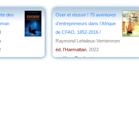
rte des
Oser et réussir ! 75 aventures
roman
d'entrepreneurs dans l'Afrique
d
de CFAO, 1852-2016
/
n
Raymond Lehideux-Vernimmen
2
éd. l'Harmattan
, 2022
par
Yves Boulvert